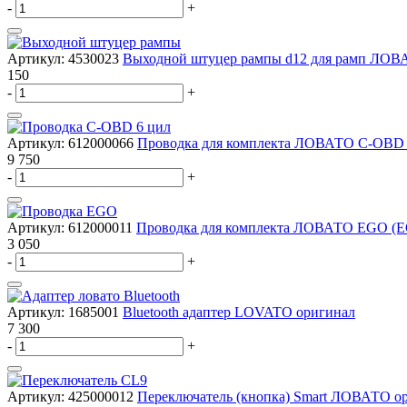
-
+
Артикул:
4530023
Выходной штуцер рампы d12 для рамп ЛОВ
150
-
+
Артикул:
612000066
Проводка для комплекта ЛОВАТО C-OBD 
9 750
-
+
Артикул:
612000011
Проводка для комплекта ЛОВАТО EGO (EG
3 050
-
+
Артикул:
1685001
Bluetooth адаптер LOVATO оригинал
7 300
-
+
Артикул:
425000012
Переключатель (кнопка) Smart ЛОВАТО о