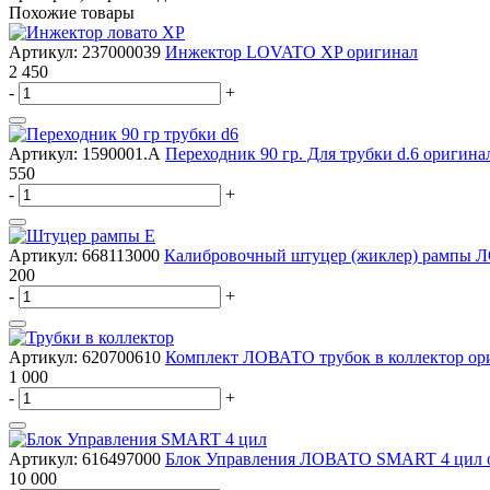
Похожие товары
Артикул:
237000039
Инжектор LOVATO XP оригинал
2 450
-
+
Артикул:
1590001.А
Переходник 90 гр. Для трубки d.6 оригина
550
-
+
Артикул:
668113000
Калибровочный штуцер (жиклер) рампы 
200
-
+
Артикул:
620700610
Комплект ЛОВАТО трубок в коллектор ор
1 000
-
+
Артикул:
616497000
Блок Управления ЛОВАТО SMART 4 цил 
10 000