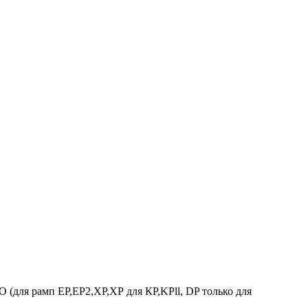
(для рамп ЕР,ЕР2,ХР,ХР для КР,KPll, DP только для